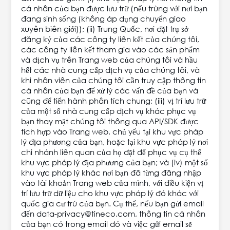
cá nhân của bạn được lưu trữ (nếu trùng với nơi bạn
đang sinh sống (không áp dụng chuyển giao
xuyên biên giới)); (ii) Trung Quốc, nơi đặt trụ sở
đăng ký của các công ty liên kết của chúng tôi,
các công ty liên kết tham gia vào các sản phẩm
và dịch vụ trên Trang web của chúng tôi và hầu
hết các nhà cung cấp dịch vụ của chúng tôi, và
khi nhân viên của chúng tôi cần truy cập thông tin
cá nhân của bạn để xử lý các vấn đề của bạn và
cũng để tiến hành phân tích chung; (iii) vị trí lưu trữ
của một số nhà cung cấp dịch vụ khác phục vụ
bạn thay mặt chúng tôi thông qua API/SDK được
tích hợp vào Trang web, chủ yếu tại khu vực pháp
lý địa phương của bạn, hoặc tại khu vực pháp lý nơi
chi nhánh liên quan của họ đặt để phục vụ cụ thể
khu vực pháp lý địa phương của bạn; và (iv) một số
khu vực pháp lý khác nơi bạn đã từng đăng nhập
vào tài khoản Trang web của mình, với điều kiện vị
trí lưu trữ dữ liệu cho khu vực pháp lý đó khác với
quốc gia cư trú của bạn. Cụ thể, nếu bạn gửi email
đến data-privacy@tineco.com, thông tin cá nhân
của bạn có trong email đó và việc gửi email sẽ