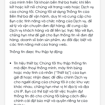
của mình trên Tài khoản bên thứ ba trước khi liên
kết hoặc kết nối chúng với trang web hoặc Dịch vụ
của chúng tôi. Chúng tôi sử dụng Thông tin của
Bên thứ ba để vận hành, duy trì và cung cấp cho
Bạn các tính năng và chức năng của Dịch vụ, để
xử lý và vận chuyển đơn đặt hàng, để cung cấp
Dịch vụ khách hàng và để liên lạc trực tiếp với Bạn,
chẳng hạn như để gửi cho Bạn thông tin về đơn đặt
hàng, doanh số bán sản phẩm, ưu đãi đặc biệt và
các tính năng mới của trang web.
Thông tin được thu thập tự động
Tín hiệu thiết bị: Chúng tôi thu thập thông tin
mà điện thoại thông minh, máy tính bảng
hoặc máy tính cá nhân (“Thiết bị”) của bạn
gửi đi hoặc nhận được để điều chỉnh Dịch vụ
cho người dùng của chúng tôi ở các khu vực
khác nhau, chẳng hạn như: vị trí địa lý và địa
chỉ IP. Bạn có thể bật và tắt việc truyền đạt
thông tin đó cho chúng tôi bằng cách điều
chỉnh cài đặt bảo mật và quyền riêng tư của