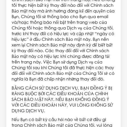
tôi thực hiện bất kỳ thay đổi nào đối với Chính sách
Bảo mật này mà ảnh hưởng đáng kể đến quyền của
Bạn, Chúng tôi sẽ thông báo cho Bạn qua email
và/hoặc thông báo nổi bật trên trang web của
Chúng tôi hoặc thông qua Dịch vụ của Chúng tôi,
trước khi thay đổi có hiệu lực và cập nhật “ngày có
hiệu lực” ở đầu Chính sách Bảo mật này. Bạn nên
xem lại Chính sách Bảo mật này định kỳ để biết bất
kỳ thay đổi nào. Các thay đổi đối với Chính sách
Bảo mật này có hiệu lực khi chúng được đăng tải
trên trang này. Việc Bạn sử dụng Dịch vụ của
Chúng tôi sau khi Chúng tôi đã thực hiện các thay
đổi đối với Chính sách Bảo mật của Chúng Tôi sẽ có
nghĩa là Bạn đã chấp nhận những thay đổi đó.
BẰNG CÁCH SỬ DỤNG DỊCH VỤ, BẠN ĐỒNG Ý BỊ
RÀNG BUỘC BỞI CÁC ĐIỀU KHOẢN CỦA CHÍNH
SÁCH BẢO MẬT NÀY. NẾU BẠN KHÔNG ĐỒNG Ý
VỚI CÁC ĐIỀU KHOẢN NÀY, VUI LÒNG KHÔNG SỬ
DỤNG DỊCH VỤ.
Nếu Bạn có bất kỳ câu hỏi nào về bất cứ điều gì
trong Chính sách Bảo mật của Chúng tôi, vui lòng