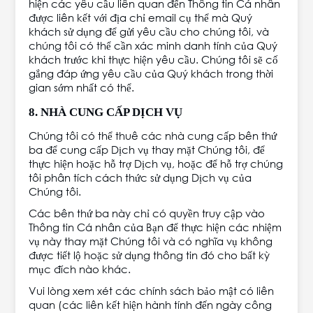
hiện các yêu cầu liên quan đến Thông tin Cá nhân
được liên kết với địa chỉ email cụ thể mà Quý
khách sử dụng để gửi yêu cầu cho chúng tôi, và
chúng tôi có thể cần xác minh danh tính của Quý
khách trước khi thực hiện yêu cầu. Chúng tôi sẽ cố
gắng đáp ứng yêu cầu của Quý khách trong thời
gian sớm nhất có thể.
8. NHÀ CUNG CẤP DỊCH VỤ
Chúng tôi có thể thuê các nhà cung cấp bên thứ
ba để cung cấp Dịch vụ thay mặt Chúng tôi, để
thực hiện hoặc hỗ trợ Dịch vụ, hoặc để hỗ trợ chúng
tôi phân tích cách thức sử dụng Dịch vụ của
Chúng tôi.
Các bên thứ ba này chỉ có quyền truy cập vào
Thông tin Cá nhân của Bạn để thực hiện các nhiệm
vụ này thay mặt Chúng tôi và có nghĩa vụ không
được tiết lộ hoặc sử dụng thông tin đó cho bất kỳ
mục đích nào khác.
Vui lòng xem xét các chính sách bảo mật có liên
quan (các liên kết hiện hành tính đến ngày công