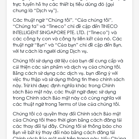
trực tuyến hỗ trợ các thiết bị tiêu dùng đó (gọi
chung là “Dịch vụ”).
Các thuật ngữ “Chúng tôi”, “Của chúng tôi”,
“Chúng ta” và “Tineco” chỉ đề cập đến TINECO
INTELLIGENT SINGAPORE PTE. LTD. (“Tineco”) và
các công ty con và công ty liên kết của nó. Các
thuật ngữ “Bạn” và “Của bạn” chỉ đề cập đến Bạn,
với tư cách là người dùng Dịch vụ.
Chúng tôi sử dụng dữ liệu của bạn để cung cấp và
cải thiện các sản phẩm và dịch vụ của chúng tôi.
Bằng cách sử dụng các dịch vụ, bạn đồng ý với
việc thu thập và sử dụng thông tin theo chính sách
này. Trừ khi được định nghĩa khác trong Chính
sách Bảo mật này, các thuật ngữ được sử dụng
trong Chính sách Bảo mật này có cùng nghĩa với
các thuật ngữ trong Terms of Use của chúng tôi.
Chúng tôi có quyền thay đổi Chính sách Bảo mật
của Chúng tôi theo thời gian bằng cách đăng tải
các thay đổi tại đây. Chúng tôi sẽ thông báo cho
Bạn về bất kỳ thay đổi nào bằng cách đăng tải
Chính sách Bảo mật mới trên trang này. Nếu Chúng