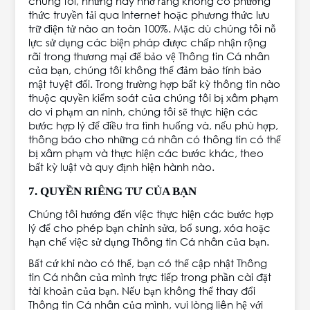
chúng tôi, nhưng hãy nhớ rằng không có phương
thức truyền tải qua Internet hoặc phương thức lưu
trữ điện tử nào an toàn 100%. Mặc dù chúng tôi nỗ
lực sử dụng các biện pháp được chấp nhận rộng
rãi trong thương mại để bảo vệ Thông tin Cá nhân
của bạn, chúng tôi không thể đảm bảo tính bảo
mật tuyệt đối. Trong trường hợp bất kỳ thông tin nào
thuộc quyền kiểm soát của chúng tôi bị xâm phạm
do vi phạm an ninh, chúng tôi sẽ thực hiện các
bước hợp lý để điều tra tình huống và, nếu phù hợp,
thông báo cho những cá nhân có thông tin có thể
bị xâm phạm và thực hiện các bước khác, theo
bất kỳ luật và quy định hiện hành nào.
7. QUYỀN RIÊNG TƯ CỦA BẠN
Chúng tôi hướng đến việc thực hiện các bước hợp
lý để cho phép bạn chỉnh sửa, bổ sung, xóa hoặc
hạn chế việc sử dụng Thông tin Cá nhân của bạn.
Bất cứ khi nào có thể, bạn có thể cập nhật Thông
tin Cá nhân của mình trực tiếp trong phần cài đặt
tài khoản của bạn. Nếu bạn không thể thay đổi
Thông tin Cá nhân của mình, vui lòng liên hệ với