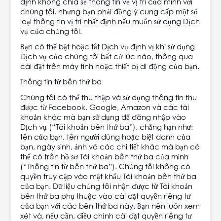
định không chia sẻ thông tin về vị trí của mình với
chúng tôi, nhưng bạn phải đồng ý cung cấp một số
loại thông tin vị trí nhất định nếu muốn sử dụng Dịch
vụ của chúng tôi.
Bạn có thể bật hoặc tắt Dịch vụ định vị khi sử dụng
Dịch vụ của chúng tôi bất cứ lúc nào, thông qua
cài đặt trên máy tính hoặc thiết bị di động của bạn.
Thông tin từ bên thứ ba
Chúng tôi có thể thu thập và sử dụng thông tin thu
được từ Facebook, Google, Amazon và các tài
khoản khác mà bạn sử dụng để đăng nhập vào
Dịch vụ (“Tài khoản bên thứ ba”), chẳng hạn như:
tên của bạn, tên người dùng hoặc biệt danh của
bạn, ngày sinh, ảnh và các chi tiết khác mà bạn có
thể có trên hồ sơ Tài khoản bên thứ ba của mình
(“Thông tin từ bên thứ ba”). Chúng tôi không có
quyền truy cập vào mật khẩu Tài khoản bên thứ ba
của bạn. Dữ liệu chúng tôi nhận được từ Tài khoản
bên thứ ba phụ thuộc vào cài đặt quyền riêng tư
của bạn với các bên thứ ba này. Bạn nên luôn xem
xét và, nếu cần, điều chỉnh cài đặt quyền riêng tư