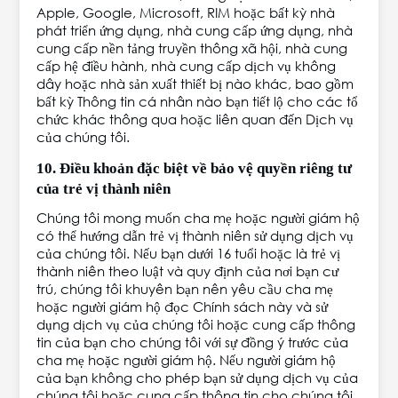
Apple, Google, Microsoft, RIM hoặc bất kỳ nhà
phát triển ứng dụng, nhà cung cấp ứng dụng, nhà
cung cấp nền tảng truyền thông xã hội, nhà cung
cấp hệ điều hành, nhà cung cấp dịch vụ không
dây hoặc nhà sản xuất thiết bị nào khác, bao gồm
bất kỳ Thông tin cá nhân nào bạn tiết lộ cho các tổ
chức khác thông qua hoặc liên quan đến Dịch vụ
của chúng tôi.
10. Điều khoản đặc biệt về bảo vệ quyền riêng tư
của trẻ vị thành niên
Chúng tôi mong muốn cha mẹ hoặc người giám hộ
có thể hướng dẫn trẻ vị thành niên sử dụng dịch vụ
của chúng tôi. Nếu bạn dưới 16 tuổi hoặc là trẻ vị
thành niên theo luật và quy định của nơi bạn cư
trú, chúng tôi khuyên bạn nên yêu cầu cha mẹ
hoặc người giám hộ đọc Chính sách này và sử
dụng dịch vụ của chúng tôi hoặc cung cấp thông
tin của bạn cho chúng tôi với sự đồng ý trước của
cha mẹ hoặc người giám hộ. Nếu người giám hộ
của bạn không cho phép bạn sử dụng dịch vụ của
chúng tôi hoặc cung cấp thông tin cho chúng tôi