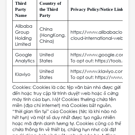
Third
Country of
Party
the Third
Privacy Policy/Notice Link
Name
Party
Alibaba
China
Group
https://www.alibabacloud.co
(HongKong,
Holding
cloud-international-website-p
China)
Limited
Google
United
https://www.google.com/poli
Analytics
States
To opt out: https://tools.go
United
https://www.klaviyo.com/lega
Klaviyo
States
To opt out: https://www.klav
Cookies: Cookies là các tệp văn bản nhỏ được gửi
đến hoặc truy cập từ trình duyệt web hoặc ổ cứng
máy tính của bạn. Một Cookies thường chứa tên
miền (địa chỉ internet) mà Cookies bắt nguồn,
“thời gian tồn tại” của Cookies (tức là khi nào nó
hết hạn) và một số duy nhất được tạo ngẫu nhiên
hoặc mã định danh tương tự. Cookies cũng có thể
chứa thông tin về thiết bị, chẳng hạn như: cài đặt