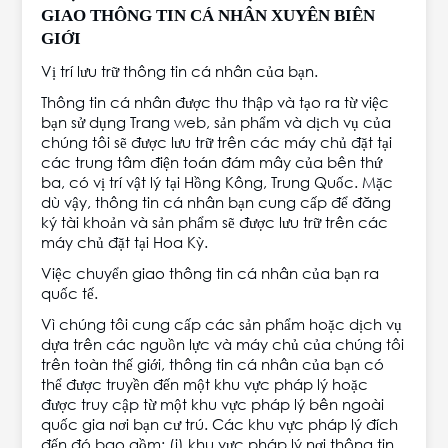
GIAO THÔNG TIN CÁ NHÂN XUYÊN BIÊN
GIỚI
Vị trí lưu trữ thông tin cá nhân của bạn.
Thông tin cá nhân được thu thập và tạo ra từ việc
bạn sử dụng Trang web, sản phẩm và dịch vụ của
chúng tôi sẽ được lưu trữ trên các máy chủ đặt tại
các trung tâm điện toán đám mây của bên thứ
ba, có vị trí vật lý tại Hồng Kông, Trung Quốc. Mặc
dù vậy, thông tin cá nhân bạn cung cấp để đăng
ký tài khoản và sản phẩm sẽ được lưu trữ trên các
máy chủ đặt tại Hoa Kỳ.
Việc chuyển giao thông tin cá nhân của bạn ra
quốc tế.
Vì chúng tôi cung cấp các sản phẩm hoặc dịch vụ
dựa trên các nguồn lực và máy chủ của chúng tôi
trên toàn thế giới, thông tin cá nhân của bạn có
thể được truyền đến một khu vực pháp lý hoặc
được truy cập từ một khu vực pháp lý bên ngoài
quốc gia nơi bạn cư trú. Các khu vực pháp lý đích
đến đó bao gồm: (i) khu vực pháp lý nơi thông tin