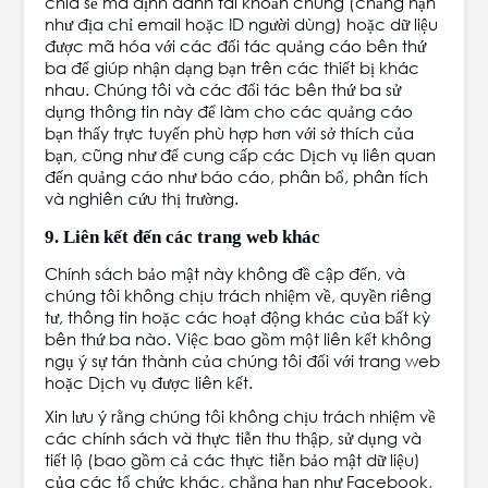
chia sẻ mã định danh tài khoản chung (chẳng hạn
như địa chỉ email hoặc ID người dùng) hoặc dữ liệu
được mã hóa với các đối tác quảng cáo bên thứ
ba để giúp nhận dạng bạn trên các thiết bị khác
nhau. Chúng tôi và các đối tác bên thứ ba sử
dụng thông tin này để làm cho các quảng cáo
bạn thấy trực tuyến phù hợp hơn với sở thích của
bạn, cũng như để cung cấp các Dịch vụ liên quan
đến quảng cáo như báo cáo, phân bổ, phân tích
và nghiên cứu thị trường.
9. Liên kết đến các trang web khác
Chính sách bảo mật này không đề cập đến, và
chúng tôi không chịu trách nhiệm về, quyền riêng
tư, thông tin hoặc các hoạt động khác của bất kỳ
bên thứ ba nào. Việc bao gồm một liên kết không
ngụ ý sự tán thành của chúng tôi đối với trang web
hoặc Dịch vụ được liên kết.
Xin lưu ý rằng chúng tôi không chịu trách nhiệm về
các chính sách và thực tiễn thu thập, sử dụng và
tiết lộ (bao gồm cả các thực tiễn bảo mật dữ liệu)
của các tổ chức khác, chẳng hạn như Facebook,