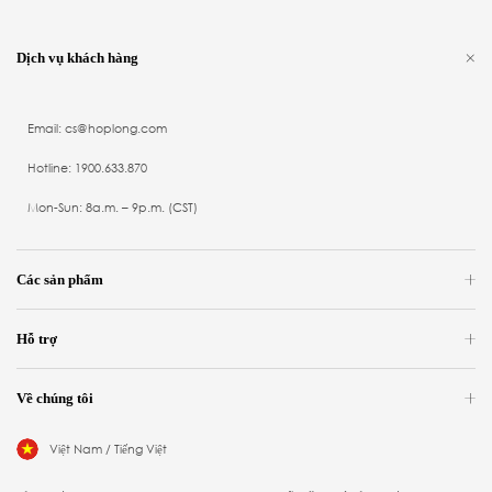
Dịch vụ khách hàng
Email: cs@hoplong.com
Hotline: 1900.633.870
Mon-Sun: 8a.m. – 9p.m. (CST)
Các sản phẩm
Hỗ trợ
Về chúng tôi
Việt Nam / Tiếng Việt